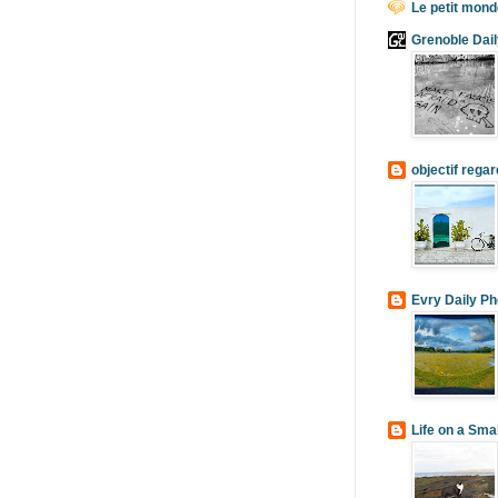
Le petit mond
Grenoble Dail
objectif rega
Evry Daily Ph
Life on a Smal