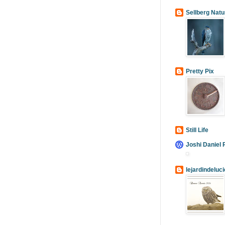
Sellberg Natu
Pretty Pix
Still Life
Joshi Daniel 
lejardindeluci