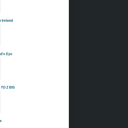
 Ireland
nd's Eye
TO Z BIS
s