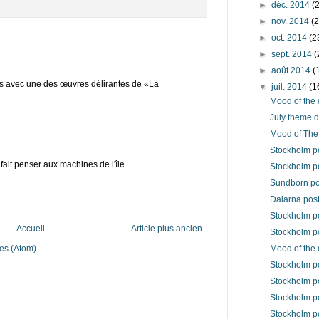
►
déc. 2014
(
►
nov. 2014
(
►
oct. 2014
(2
►
sept. 2014
(
►
août 2014
(
tes avec une des œuvres délirantes de «La
▼
juil. 2014
(1
Mood of the 
July theme 
Mood of The 
Stockholm po
 fait penser aux machines de l'île.
Stockholm po
Sundborn pos
Dalarna post
Stockholm p
Accueil
Article plus ancien
Stockholm po
es (Atom)
Mood of the
Stockholm po
Stockholm p
Stockholm p
Stockholm p