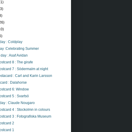
21)
23)
3)
26)
10)
6)
day : Coldplay
day :Celebrating Summer
day : Asaf Avidan
stcard 8 : The girafe
stcard 7 : Södermalm at night
tacard : Carl and Karin Larsson
card : Dalahorse
ostcard 6: Window
stcard 5 : Svartsö
 day : Claude Nougaro
stcard 4 : Stockolmn in colours
ostcard 3 : Fotografiska Museum
ostcard 2
ostcard 1