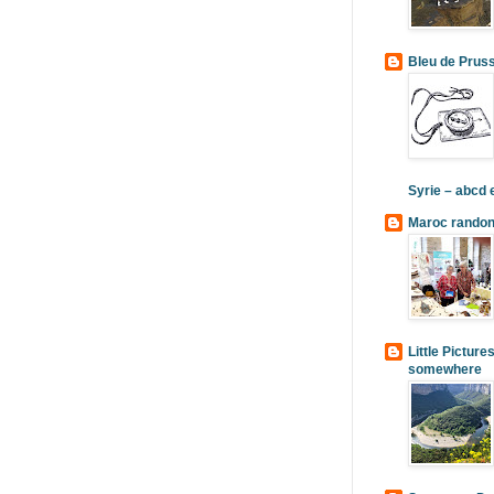
Bleu de Prus
Syrie – abcd
Maroc randon
Little Picture
somewhere