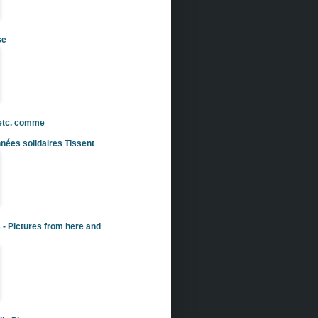
se
 etc. comme
nées solidaires Tissent
s - Pictures from here and