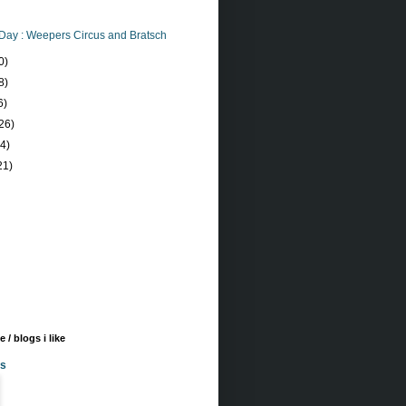
Day : Weepers Circus and Bratsch
0)
8)
6)
26)
24)
21)
 / blogs i like
es