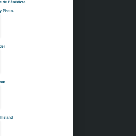
e de Bénédicte
y Photo.
rder
oto
l Island