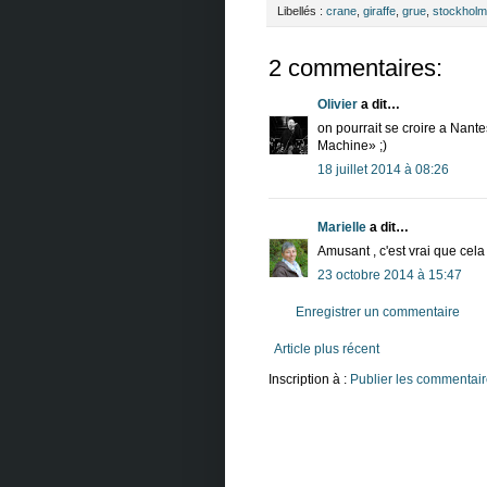
Libellés :
crane
,
giraffe
,
grue
,
stockholm
2 commentaires:
Olivier
a dit…
on pourrait se croire a Nan
Machine» ;)
18 juillet 2014 à 08:26
Marielle
a dit…
Amusant , c'est vrai que cela
23 octobre 2014 à 15:47
Enregistrer un commentaire
Article plus récent
Inscription à :
Publier les commentair