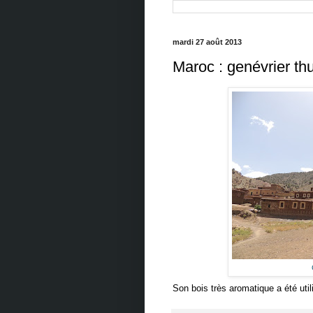
mardi 27 août 2013
Maroc : genévrier thu
Son bois très aromatique a été util