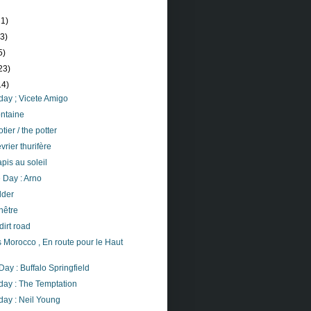
21)
23)
5)
23)
14)
day ; Vicete Amigo
ontaine
tier / the potter
rier thurifère
apis au soleil
 Day : Arno
dder
nêtre
 dirt road
s Morocco , En route pour le Haut
Day : Buffalo Springfield
day : The Temptation
day : Neil Young