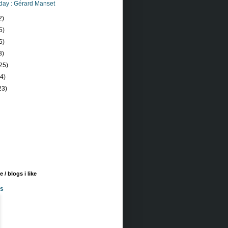
day : Gérard Manset
2)
5)
6)
3)
25)
24)
23)
 / blogs i like
es