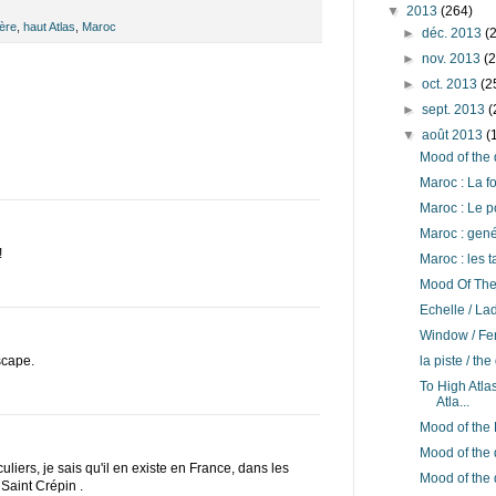
▼
2013
(264)
fère
,
haut Atlas
,
Maroc
►
déc. 2013
(
►
nov. 2013
(
►
oct. 2013
(2
►
sept. 2013
(
▼
août 2013
(
Mood of the 
Maroc : La f
Maroc : Le po
Maroc : genév
!
Maroc : les t
Mood Of The
Echelle / La
Window / Fe
scape.
la piste / the
To High Atla
Atla...
Mood of the 
Mood of the 
uliers, je sais qu'il en existe en France, dans les
Mood of the 
Saint Crépin .