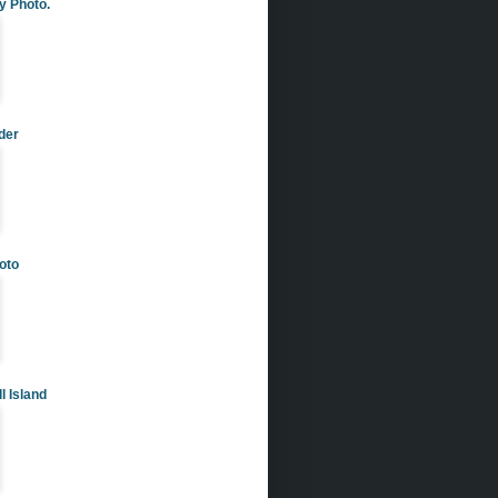
y Photo.
rder
oto
l Island