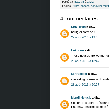
Publié par
Babzy.B
à
14:42
Libellés :
Arbre
,
encens
,
genevrier thuri
4 commentaires:
Dirk Rosin
a dit…
herlig ensomt tre !
27 août 2013 à 19:36
Unknown
a dit…
Those houses are wonderful
28 août 2013 à 13:47
Sehraeuber
a dit…
interesting houses and land
28 août 2013 à 20:57
lejardindelucie
a dit…
Ce sont des arbres très partic
Hautes Alpes il me semble à 