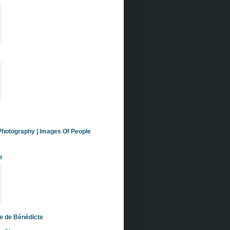
Photography | Images Of People
e
e de Bénédicte