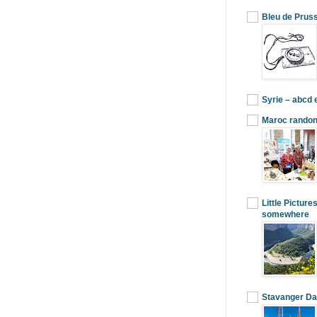
Bleu de Prus
Syrie – abcd
Maroc randon
Little Picture
somewhere
Stavanger Da