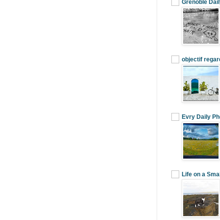
Grenoble Dail
objectif rega
Evry Daily Ph
Life on a Smal