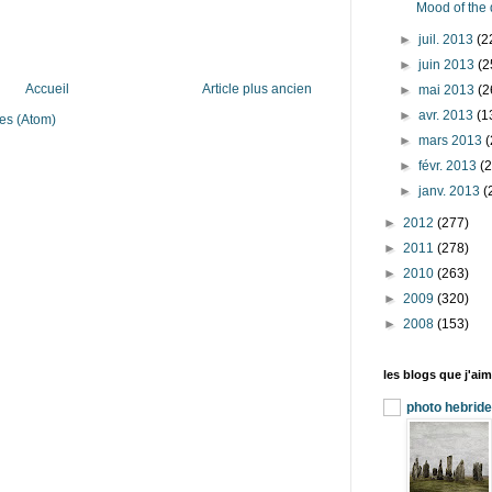
Mood of the 
►
juil. 2013
(2
►
juin 2013
(2
Accueil
Article plus ancien
►
mai 2013
(2
►
avr. 2013
(1
es (Atom)
►
mars 2013
(
►
févr. 2013
(
►
janv. 2013
(
►
2012
(277)
►
2011
(278)
►
2010
(263)
►
2009
(320)
►
2008
(153)
les blogs que j'aime
photo hebrid