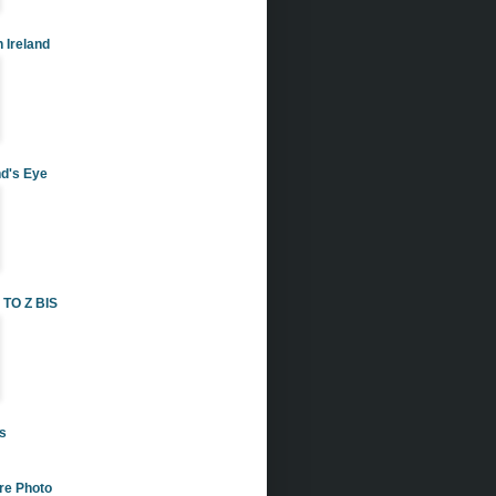
 Ireland
nd's Eye
TO Z BIS
s
re Photo