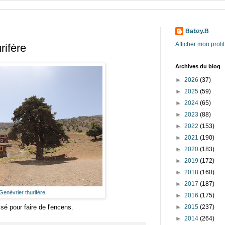
Babzy.B
Afficher mon profi
rifère
Archives du blog
►
2026
(37)
►
2025
(59)
►
2024
(65)
►
2023
(88)
►
2022
(153)
►
2021
(190)
►
2020
(183)
►
2019
(172)
►
2018
(160)
►
2017
(187)
Genévrier thurifère
►
2016
(175)
isé pour faire de l'encens.
►
2015
(237)
►
2014
(264)