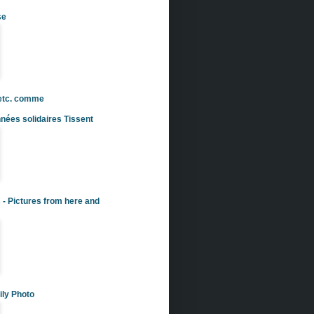
se
 etc. comme
nées solidaires Tissent
s - Pictures from here and
ily Photo