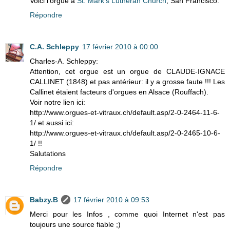
Voici l'orgue à
St. Mark's Lutheran Church
, San Francisco.
Répondre
C.A. Schleppy
17 février 2010 à 00:00
Charles-A. Schleppy:
Attention, cet orgue est un orgue de CLAUDE-IGNACE
CALLINET (1848) et pas antérieur: il y a grosse faute !!! Les
Callinet étaient facteurs d'orgues en Alsace (Rouffach).
Voir notre lien ici:
http://www.orgues-et-vitraux.ch/default.asp/2-0-2464-11-6-
1/ et aussi ici:
http://www.orgues-et-vitraux.ch/default.asp/2-0-2465-10-6-
1/ !!
Salutations
Répondre
Babzy.B
17 février 2010 à 09:53
Merci pour les Infos , comme quoi Internet n'est pas
toujours une source fiable ;)